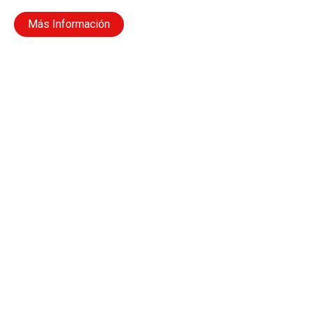
Más Información
F
I
T