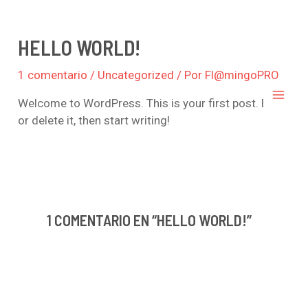
Ir
Mai
al
contenido
HELLO WORLD!
Men
1 comentario
/
Uncategorized
/ Por
Fl@mingoPRO
Welcome to WordPress. This is your first post. Edit
or delete it, then start writing!
1 COMENTARIO EN “HELLO WORLD!”